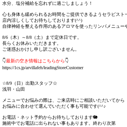
水分、塩分補給を忘れずに過ごしましょう！
心も身体も緩められるお時間をご提供できるようセラピスト一同
店内涼しくしてお待ちしております(^^)
自律神経を整える作用のあるアロマを使ったリンパメニュー
8/6（木）～8/8（土）まで定休日です。
長らくお休みいただきます。
ご迷惑おかけし申し訳ございません。
👇
最新の空き情報はこちらから
👇
https://1cs.jp/arvillafeh/leadingStoreCustomer
☆8/9（日）出勤スタッフ☆
浅羽・山田
メニューでお悩みの際は、ご来店時にご相談いただいてから
お悩みに合わせて選んでいただく事も可能です(^^♪
お電話・ネット予約からお待ちしております🐘
施術中でお電話に出られない事もあります。終わり次第