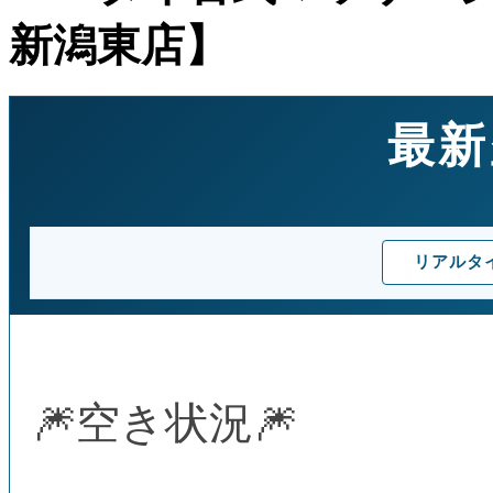
新潟東店】
最新
リアルタ
🎆空き状況🎆