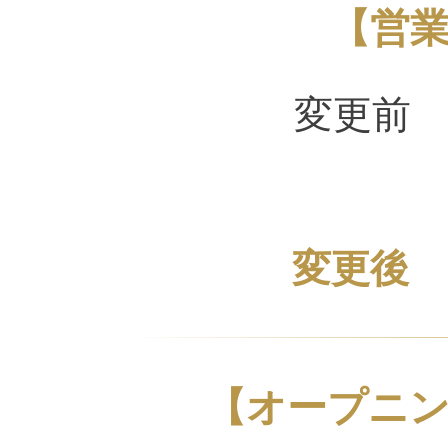
【営
変更前 1
変更後 1
【オープニ