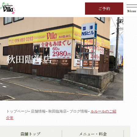
ご予約
Menu
秋田臨海店
トップページ
店舗情報
秋田臨海店
ブログ情報
ルルールのご紹
介🌸
店舗トップ
メニュー・料金