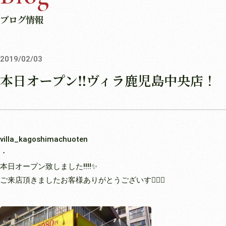
ブログ情報
2019/02/03
本日オープン‼ヴィラ鹿児島中央店！
villa_kagoshimachuoten
・
本日オープン致しました‼︎‼︎✨
ご来店頂きましたお客様ありがとうございす🙇‍♀️✨