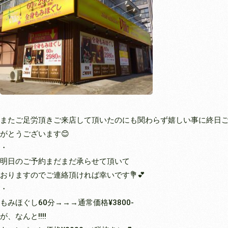
またご足労頂きご来店して頂いたのにも関わらず嬉しい事に終日
がとうございます😊
・
明日のご予約まだまだ承らせて頂いて
おりますのでご連絡頂ければ幸いです💐💕
・
もみほぐし60分→→→通常価格¥3800-
が、なんと‼︎‼︎