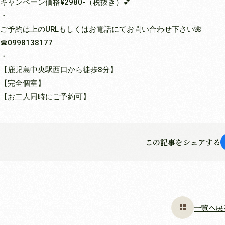
キャンペーン価格¥2980-（税抜き）💕
・
ご予約は上のURLもしくはお電話にてお問い合わせ下さい🌺
☎︎0998138177
・
【鹿児島中央駅西口から徒歩8分】
【完全個室】
【お二人同時にご予約可】
この記事をシェアする
一覧へ戻