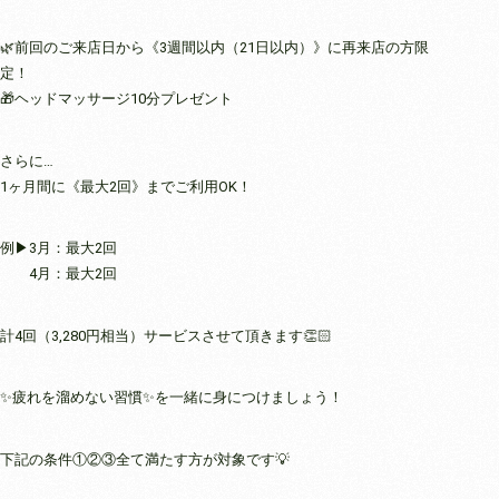
🌿前回のご来店日から《3週間以内（21日以内）》に再来店の方限
定！
🎁ヘッドマッサージ10分プレゼント
さらに…
1ヶ月間に《最大2回》までご利用OK！
例▶︎3月：最大2回
4月：最大2回
計4回（3,280円相当）サービスさせて頂きます👏🏻
✨疲れを溜めない習慣✨を一緒に身につけましょう！
下記の条件①②③全て満たす方が対象です💡