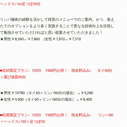
ヘッドスパor足つぼ30分
リンパ施術の経験を活かして得意のメニューでのご案内。かつ、覚え
たてのオプションをより多く実践することで更なる技術向上を目指し
て勉強させていただければと思い提案させていただきました！
★男性￥8,360→￥7,860 /女性￥7,810→￥7,310
■吉武限定プラン♩120分 1500円お得！ 指名料込み♩ タイ60分
＋選び放題60分
★男性￥10780（タイ60＋リンパ60分の場合）→￥9,280
★女性￥9,900（タイ60＋リンパ60分の場合）→￥8,400
■松尾限定プラン♩120分 1500円お得！ 指名料込み♩ リンパ60
＋ヘッドスパ30＋足つぼ30