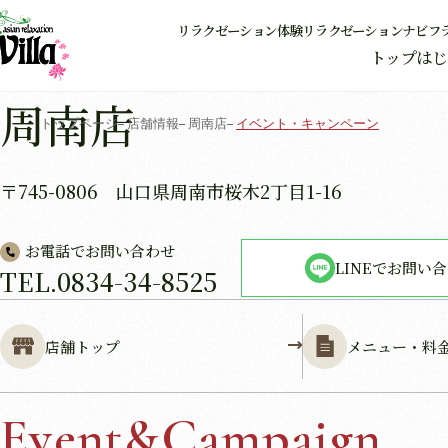
リラクゼーション体験
リラクゼーションナビ
フ
トップ
はじ
周南店
トップページ
店舗情報
周南店
イベント・キャンペーン
〒745-0806 山口県周南市桜木2丁目1-16
お電話でお問い合わせ
LINEでお問い
TEL.
0834-34-8525
店舗トップ
メニュー・料
Event&Campaign