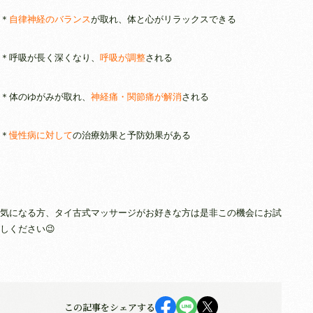
＊
自律神経のバランス
が取れ、体と心がリラックスできる
＊呼吸が長く深くなり、
呼吸が調整
される
＊体のゆがみが取れ、
神経痛・関節痛が解消
される
＊
慢性病に対して
の治療効果と予防効果がある
気になる方、タイ古式マッサージがお好きな方は是非この機会にお試
しください😉
この記事をシェアする