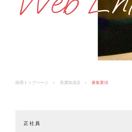
Web Ent
Web Ent
採用トップページ
＞
美濃加茂店
＞
募集要項
正社員