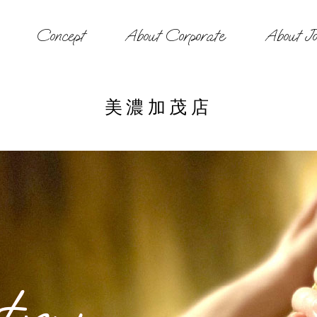
Concept
About Corporate
About Jo
美濃加茂店