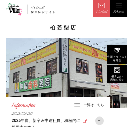
Recruit
Contact
Menu
採用特設サイト
柏若柴店
先輩セラピスト
を知る
働きたい
店舗を探す
Information
一覧はこちら
2026.01.20
2026年度、新卒＆中途社員、積極的に