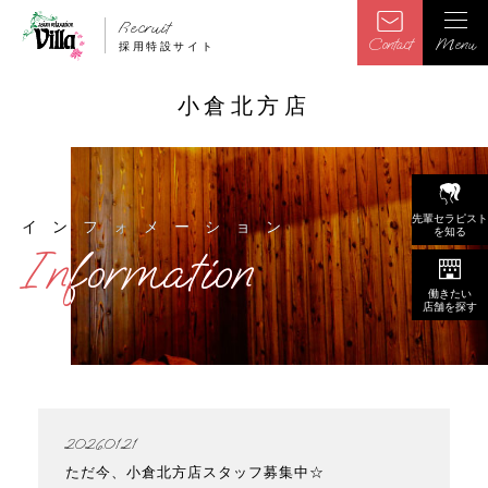
Recruit
Contact
Menu
採用特設サイト
小倉北方店
先輩セラピスト
インフォメーション
インフォメーション
を知る
Information
Information
働きたい
店舗を探す
2026.01.21
ただ今、小倉北方店スタッフ募集中☆