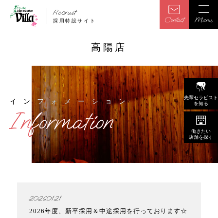
Recruit
Contact
Menu
採用特設サイト
高陽店
先輩セラピスト
インフォメーション
インフォメーション
を知る
Information
Information
働きたい
店舗を探す
2026.01.21
2026年度、新卒採用＆中途採用を行っております☆