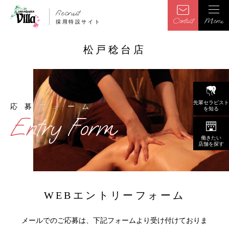
Recruit
Contact
Menu
採用特設サイト
松戸稔台店
先輩セラピスト
応募フォーム
応募フォーム
を知る
Entry Form
Entry Form
働きたい
店舗を探す
WEBエントリー
フォーム
メールでのご応募は、下記フォームより受け付けておりま