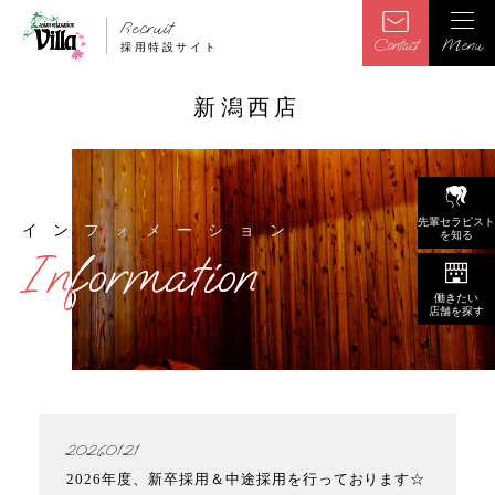
Recruit
Contact
Menu
採用特設サイト
新潟西店
先輩セラピスト
インフォメーション
インフォメーション
を知る
Information
Information
働きたい
店舗を探す
2026.01.21
2026年度、新卒採用＆中途採用を行っております☆