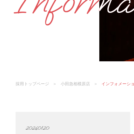
Informa
Informa
採用トップページ
＞
小田急相模原店
＞
インフォメーシ
2026.01.20