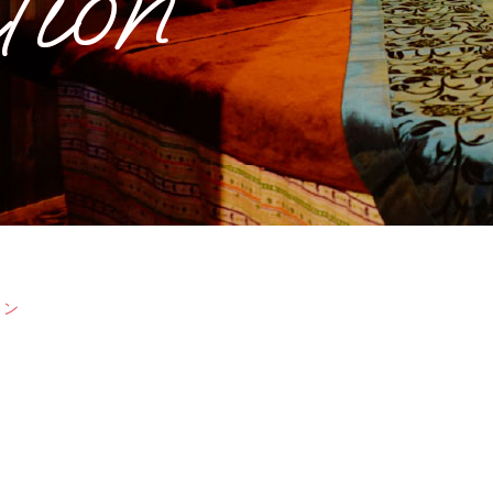
tion
tion
ョン