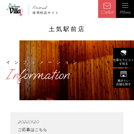
Recruit
Contact
Menu
採用特設サイト
土気駅前店
先輩セラピスト
インフォメーション
インフォメーション
を知る
Information
Information
働きたい
店舗を探す
2026.01.20
ご応募はこちら