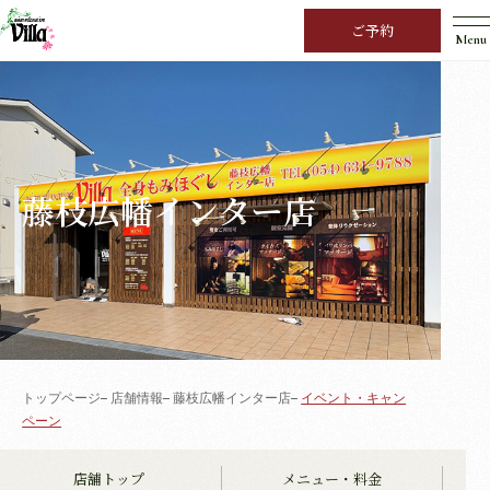
ご予約
Menu
藤枝広幡インター店
トップページ
店舗情報
藤枝広幡インター店
イベント・キャン
ペーン
店舗トップ
メニュー・料金