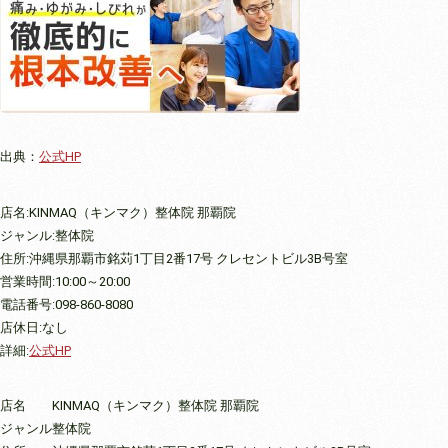
出典：
公式HP
店名:KINMAQ（キンマク）整体院 那覇院
ジャンル:整体院
住所:沖縄県那覇市銘苅1丁目2番17号 クレセントビル3B号室
営業時間:10:00～20:00
電話番号:098-860-8080
店休日:なし
詳細:
公式HP
店名
KINMAQ（キンマク）整体院 那覇院
ジャンル
整体院