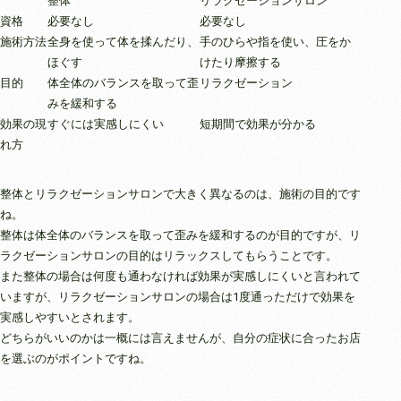
整体
リラクゼーションサロン
資格
必要なし
必要なし
施術方法
全身を使って体を揉んだり、
手のひらや指を使い、圧をか
ほぐす
けたり摩擦する
目的
体全体のバランスを取って歪
リラクゼーション
みを緩和する
効果の現
すぐには実感しにくい
短期間で効果が分かる
れ方
整体とリラクゼーションサロンで大きく異なるのは、施術の目的です
ね。
整体は体全体のバランスを取って歪みを緩和するのが目的ですが、リ
ラクゼーションサロンの目的はリラックスしてもらうことです。
また整体の場合は何度も通わなければ効果が実感しにくいと言われて
いますが、リラクゼーションサロンの場合は1度通っただけで効果を
実感しやすいとされます。
どちらがいいのかは一概には言えませんが、自分の症状に合ったお店
を選ぶのがポイントですね。