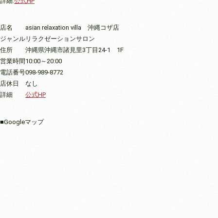
詳細:
公式HP
店名
asian relaxation villa 沖縄コザ店
ジャンル
リラクゼーションサロン
住所
沖縄県沖縄市諸見里3丁目24-1 1F
営業時間
10:00～20:00
電話番号
098-989-8772
店休日
なし
詳細
公式HP
■Googleマップ