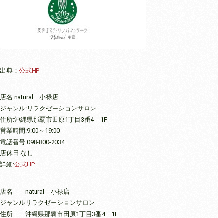
出典：
公式HP
店名:natural 小禄店
ジャンル:リラクゼーションサロン
住所:沖縄県那覇市田原1丁目3番4 1F
営業時間:9:00～19:00
電話番号:098-800-2034
店休日:なし
詳細:
公式HP
店名
natural 小禄店
ジャンル
リラクゼーションサロン
住所
沖縄県那覇市田原1丁目3番4 1F