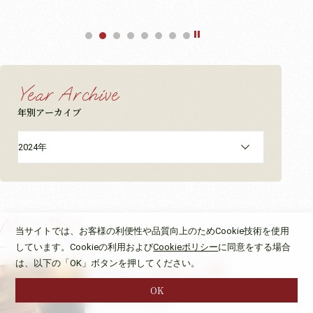
ンを
Year Archive
年別アーカイブ
2024年
New Post
当サイトでは、お客様の利便性や品質向上のため
Cookie技術を使用
しています。Cookieの利用および
Cookieポリシー
に同意をする場合
は、以下の「OK」ボタンを押してください。
各地域サロン情報
2024.07.22
【大分市】おすすめ（人気）リラクゼーショ
OK
ンサロンをご紹介☆