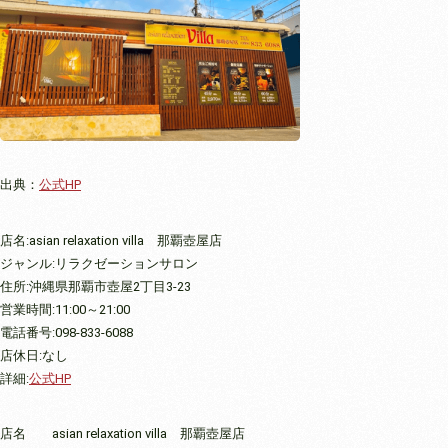
出典：
公式HP
店名:asian relaxation villa 那覇壺屋店
ジャンル:リラクゼーションサロン
住所:沖縄県那覇市壺屋2丁目3-23
営業時間:11:00～21:00
電話番号:098-833-6088
店休日:なし
詳細:
公式HP
店名
asian relaxation villa 那覇壺屋店