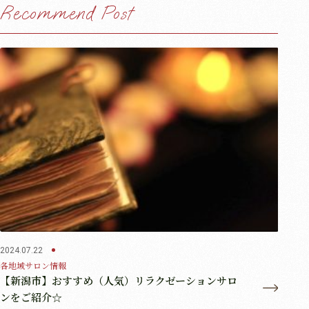
Recommend Post
2024.07.22
各地域サロン情報
2024.07
【北九州市 小倉】おすすめ（人気）リラクゼーシ
各地域
ョンサロンをご紹介☆
【豊