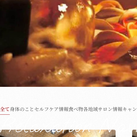
全て
身体のこと
セルフケア情報
食べ物
各地域サロン情報
キャン
Relaxation Nav